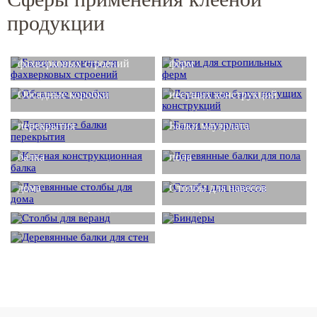
продукции
Балки и колонны для
Балки для стропильных
фахверковых строений
ферм
Деревянные балки
Обсадные коробки
несущих конструкций
Деревянные балки
перекрытия
Балки мауэрлата
Клееная конструкционная
Деревянные балки для
балка
пола
Деревянные столбы для
дома
Столбы для навесов
Столбы для веранд
Биндеры
Деревянные балки для
стен