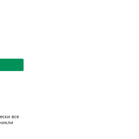
ески все
зникли