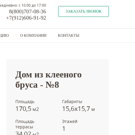
жедневно: с 10:00 до 17:00
8(800)707-08-36
ЗАКАЗАТЬ ЗВОНОК
+7(912)606-91-92
КЦИЮ
О КОМПАНИИ
КОНТАКТЫ
Предыдущий объект
Следующий объект
Дом из клееного
бруса - №8
Площадь
Габариты
170,5
15,6х15,7
м2
м
Площадь
Этажей
террасы
1
34,02
м2