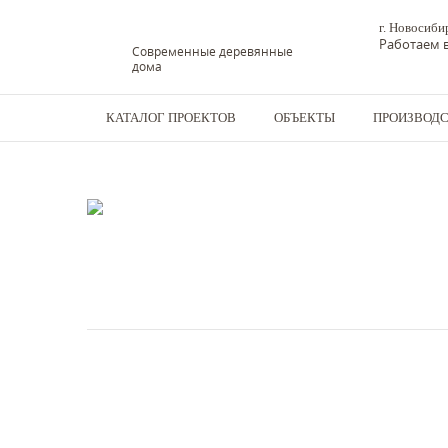
г. Новосиби
Работаем в
Современные деревянные
дома
КАТАЛОГ ПРОЕКТОВ
ОБЪЕКТЫ
ПРОИЗВОД
Дома из бруса
-
Дома
-
Дом из клееного бруса - №8 15,6