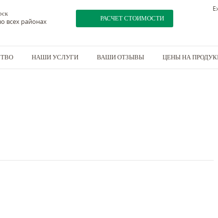
Е
рск
РАСЧЕТ СТОИМОСТИ
о всех районах
СТВО
НАШИ УСЛУГИ
ВАШИ ОТЗЫВЫ
ЦЕНЫ НА ПРОДУ
х15,7