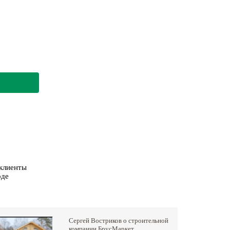
 клиенты
оде
Сергей Востриков о строительной
компании БрусМаркет